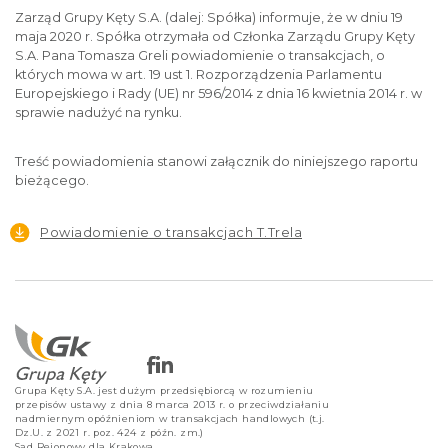
Zarząd Grupy Kęty S.A. (dalej: Spółka) informuje, że w dniu 19
maja 2020 r. Spółka otrzymała od Członka Zarządu Grupy Kęty
S.A. Pana Tomasza Greli powiadomienie o transakcjach, o
których mowa w art. 19 ust 1. Rozporządzenia Parlamentu
Europejskiego i Rady (UE) nr 596/2014 z dnia 16 kwietnia 2014 r. w
sprawie nadużyć na rynku.
Treść powiadomienia stanowi załącznik do niniejszego raportu
bieżącego.
Powiadomienie o transakcjach T.Trela
Grupa Kęty S.A. jest dużym przedsiębiorcą w rozumieniu
przepisów ustawy z dnia 8 marca 2013 r. o przeciwdziałaniu
nadmiernym opóźnieniom w transakcjach handlowych (t.j.
Dz.U. z 2021 r. poz. 424 z późn. zm.)
Sąd Rejonowy dla Krakowa