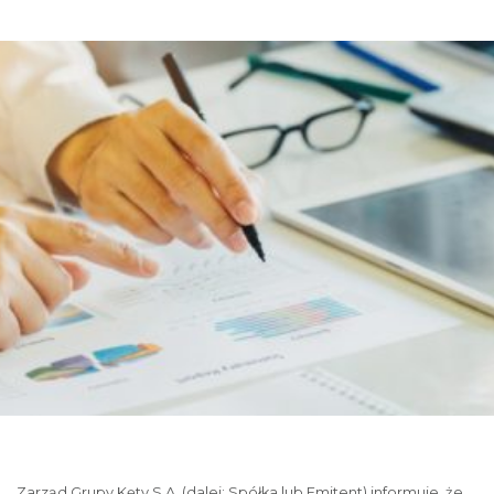
Zarząd Grupy Kęty S.A. (dalej: Spółka lub Emitent) informuje, że