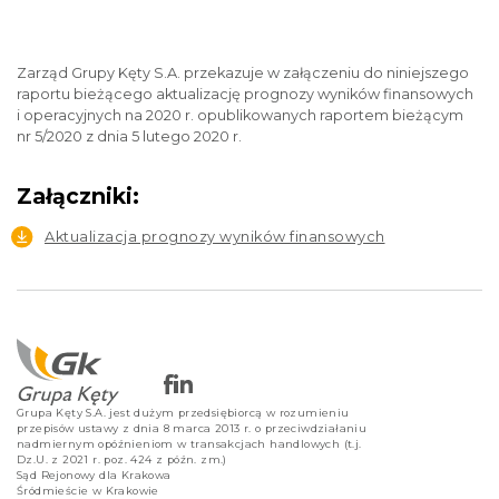
Zarząd Grupy Kęty S.A. przekazuje w załączeniu do niniejszego
raportu bieżącego aktualizację prognozy wyników finansowych
i operacyjnych na 2020 r. opublikowanych raportem bieżącym
nr 5/2020 z dnia 5 lutego 2020 r.
Załączniki:
Aktualizacja prognozy wyników finansowych
Grupa Kęty S.A. jest dużym przedsiębiorcą w rozumieniu
przepisów ustawy z dnia 8 marca 2013 r. o przeciwdziałaniu
nadmiernym opóźnieniom w transakcjach handlowych (t.j.
Dz.U. z 2021 r. poz. 424 z późn. zm.)
Sąd Rejonowy dla Krakowa
Śródmieście w Krakowie