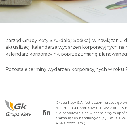
Zarząd Grupy Kęty S.A. (dalej: Spółka), w nawiązaniu d
aktualizacji kalendarza wydarzeń korporacyjnych na r
kalendarz korporacyjny, poprzez zmianę planowanego
Pozostałe terminy wydarzeń korporacyjnych w roku 2
Grupa Kęty S.A. jest dużym przedsiębio
rozumieniu przepisów ustawy z dnia 8 
r. o przeciwdziałaniu nadmiernym opóź
transakcjach handlowych (t.j. Dz.U. z 202
424 z późn. zm.)