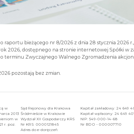
o raportu bieżącego nr 8/2026 z dnia 28 stycznia 2026 r.,
ok 2026, dostępnego na stronie internetowej Spółki w z
 terminu Zwyczajnego Walnego Zgromadzenia akcjonariu
026 pozostają bez zmian.
rcą w
Sąd Rejonowy dla Krakowa
Kapitał zakładowy: 24 649 
marca 2013
Śródmieście w Krakowie
Kapitał wpłacony: 24 649 4
nieniom w
Wydział XII Gospodarczy KRS
NIP: 549-000-14-68
1 r. poz.
Nr KRS: 0000121845
Nr BDO - 000007710
Adres do e-doręczeń: