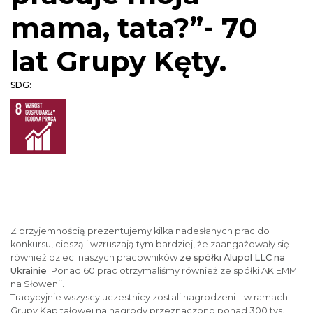
mama, tata?”- 70
lat Grupy Kęty.
SDG:
Z przyjemnością prezentujemy kilka nadesłanych prac do
konkursu, cieszą i wzruszają tym bardziej, że zaangażowały się
również dzieci naszych pracowników
ze spółki Alupol LLC na
Ukrainie
. Ponad 60 prac otrzymaliśmy również ze spółki AK EMMI
na Słowenii.
Tradycyjnie wszyscy uczestnicy zostali nagrodzeni – w ramach
Grupy Kapitałowej na nagrody przeznaczono ponad 300 tys.