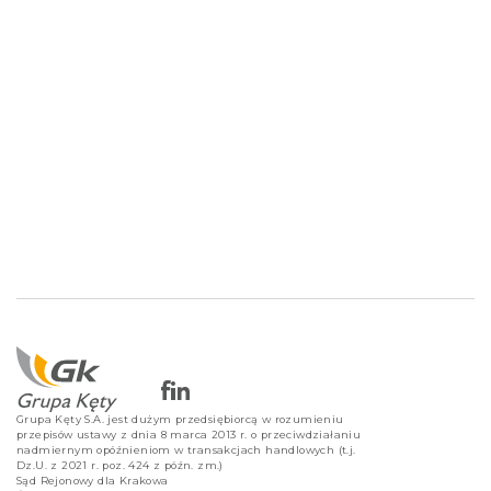
Grupa Kęty S.A. jest dużym przedsiębiorcą w rozumieniu
przepisów ustawy z dnia 8 marca 2013 r. o przeciwdziałaniu
nadmiernym opóźnieniom w transakcjach handlowych (t.j.
Dz.U. z 2021 r. poz. 424 z późn. zm.)
Sąd Rejonowy dla Krakowa