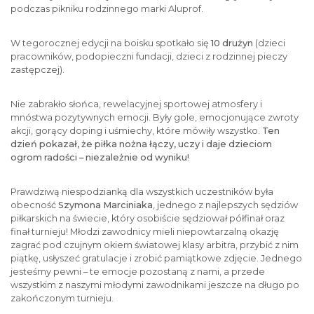
podczas pikniku rodzinnego marki Aluprof.
W tegorocznej edycji na boisku spotkało się
10 drużyn
(dzieci
pracowników, podopieczni fundacji, dzieci z rodzinnej pieczy
zastępczej).
Nie zabrakło słońca, rewelacyjnej sportowej atmosfery i
mnóstwa pozytywnych emocji. Były gole, emocjonujące zwroty
akcji, gorący doping i uśmiechy, które mówiły wszystko.
Ten
dzień pokazał, że piłka nożna łączy, uczy i daje dzieciom
ogrom radości – niezależnie od wyniku!
Prawdziwą niespodzianką dla wszystkich uczestników była
obecność
Szymona Marciniaka
, jednego z najlepszych sędziów
piłkarskich na świecie, który osobiście sędziował półfinał oraz
finał turnieju! Młodzi zawodnicy mieli niepowtarzalną okazję
zagrać pod czujnym okiem światowej klasy arbitra, przybić z nim
piątkę, usłyszeć gratulacje i zrobić pamiątkowe zdjęcie. Jednego
jesteśmy pewni – te emocje pozostaną z nami, a przede
wszystkim z naszymi młodymi zawodnikami jeszcze na długo po
zakończonym turnieju.