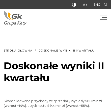
-A+
ENG
STRONA GŁÓWNA
DOSKONAŁE WYNIKI II KWARTAŁU
Doskonałe wyniki II
kwartału
Skonsolidowane przychody ze sprzedaży wyniosły
568 mln zł
(wzrost +14%)
, a zysk netto
89,4 mln zł (wzrost +55%).