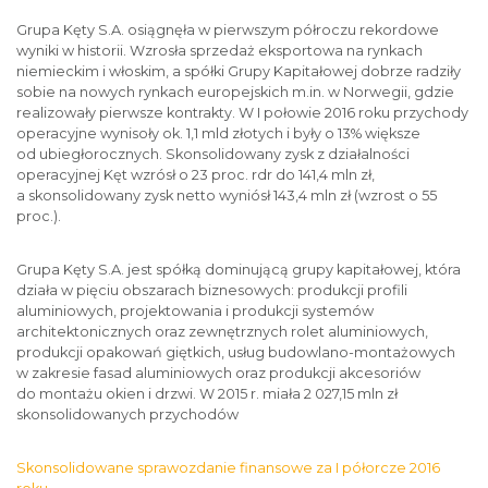
Grupa Kęty S.A. osiągnęła w pierwszym półroczu rekordowe
wyniki w historii. Wzrosła sprzedaż eksportowa na rynkach
niemieckim i włoskim, a spółki Grupy Kapitałowej dobrze radziły
sobie na nowych rynkach europejskich m.in. w Norwegii, gdzie
realizowały pierwsze kontrakty. W I połowie 2016 roku przychody
operacyjne wynisoły ok. 1,1 mld złotych i były o 13% większe
od ubiegłorocznych. Skonsolidowany zysk z działalności
operacyjnej Kęt wzrósł o 23 proc. rdr do 141,4 mln zł,
a skonsolidowany zysk netto wyniósł 143,4 mln zł (wzrost o 55
proc.).
Grupa Kęty S.A. jest spółką dominującą grupy kapitałowej, która
działa w pięciu obszarach biznesowych: produkcji profili
aluminiowych, projektowania i produkcji systemów
architektonicznych oraz zewnętrznych rolet aluminiowych,
produkcji opakowań giętkich, usług budowlano-montażowych
w zakresie fasad aluminiowych oraz produkcji akcesoriów
do montażu okien i drzwi. W 2015 r. miała 2 027,15 mln zł
skonsolidowanych przychodów
Skonsolidowane sprawozdanie finansowe za I półorcze 2016