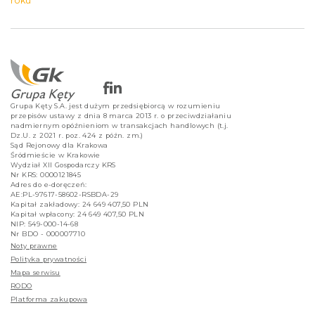
roku
Grupa Kęty S.A. jest dużym przedsiębiorcą w rozumieniu
przepisów ustawy z dnia 8 marca 2013 r. o przeciwdziałaniu
nadmiernym opóźnieniom w transakcjach handlowych (t.j.
Dz.U. z 2021 r. poz. 424 z późn. zm.)
Sąd Rejonowy dla Krakowa
Śródmieście w Krakowie
Wydział XII Gospodarczy KRS
Nr KRS: 0000121845
Adres do e-doręczeń:
AE:PL-97617-58602-RSBDA-29
Kapitał zakładowy: 24 649 407,50 PLN
Kapitał wpłacony: 24 649 407,50 PLN
NIP: 549-000-14-68
Nr BDO - 000007710
Noty prawne
Polityka prywatności
Mapa serwisu
RODO
Platforma zakupowa