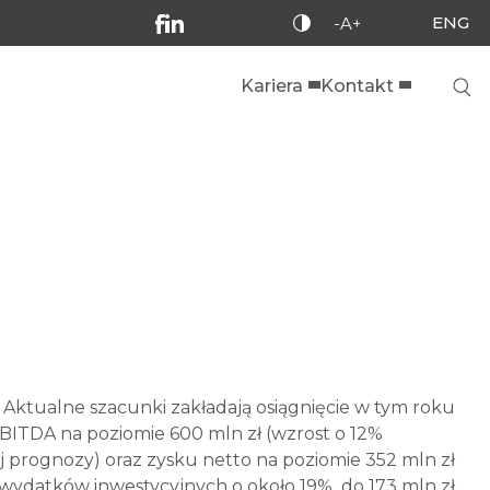
ENG
-A+
Kariera
Kontakt
 Aktualne szacunki zakładają osiągnięcie w tym roku
BITDA na poziomie 600 mln zł (wzrost o 12%
 prognozy) oraz zysku netto na poziomie 352 mln zł
wydatków inwestycyjnych o około 19% do 173 mln zł