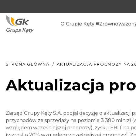
O Grupie Kęty
Zrównoważony
STRONA GŁÓWNA
AKTUALIZACJA PROGNOZY NA 20
Aktualizacja pr
Zarząd Grupy Kęty S.A. podjął decyzję o aktualizacji
przychodów ze sprzedaży na poziomie 3 380 mln zł (
względem wcześniejszej prognozy), zysku EBIT na poz
(wzrost o 20% względem wcześniejszej prognozy). Zm