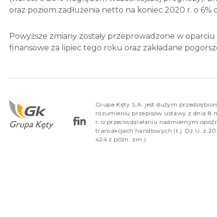
oraz poziom zadłużenia netto na koniec 2020 r. o 6% 
Powyższe zmiany zostały przeprowadzone w oparciu o
finansowe za lipiec tego roku oraz zakładane pogors
Grupa Kęty S.A. jest dużym przedsiębio
rozumieniu przepisów ustawy z dnia 8 
r. o przeciwdziałaniu nadmiernym opóź
transakcjach handlowych (t.j. Dz.U. z 202
424 z późn. zm.)