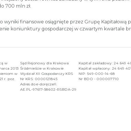
do 700 mln zł.
 wyniki finansowe osiągnięte przez Grupę Kapitałową 
zenie koniunktury gospodarczej w czwartym kwartale br
rcą w
Sąd Rejonowy dla Krakowa
Kapitał zakładowy: 24 649 
marca 2013
Śródmieście w Krakowie
Kapitał wpłacony: 24 649 4
nieniom w
Wydział XII Gospodarczy KRS
NIP: 549-000-14-68
1 r. poz.
Nr KRS: 0000121845
Nr BDO - 000007710
Adres do e-doręczeń:
AE:PL-97617-58602-RSBDA-29