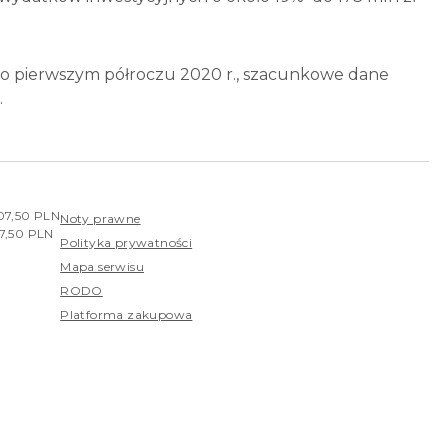
po pierwszym półroczu 2020 r., szacunkowe dane
.
407,50 PLN
Noty prawne
07,50 PLN
Polityka prywatności
Mapa serwisu
RODO
Platforma zakupowa