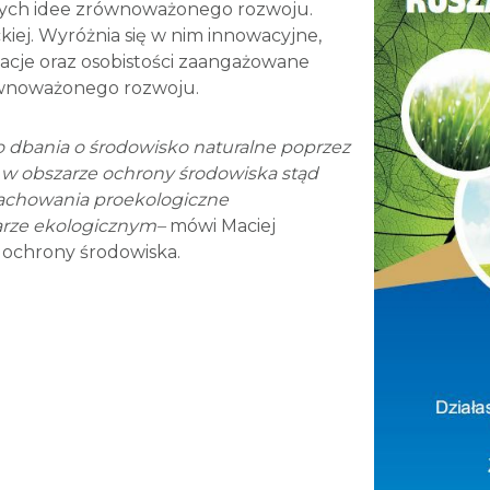
cych idee zrównoważonego rozwoju.
ej. Wyróżnia się w nim innowacyjne,
izacje oraz osobistości zaangażowane
ównoważonego rozwoju.
o dbania o środowisko naturalne poprzez
w obszarze ochrony środowiska stąd
zachowania proekologiczne
arze ekologicznym–
mówi Maciej
i ochrony środowiska.