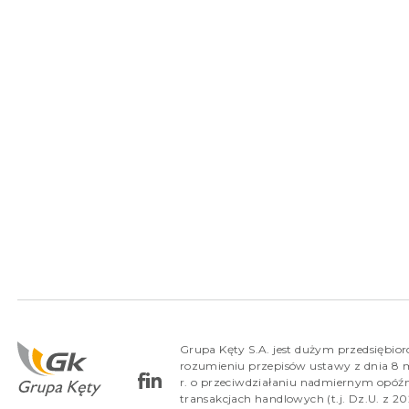
Grupa Kęty S.A. jest dużym przedsiębio
rozumieniu przepisów ustawy z dnia 8 
r. o przeciwdziałaniu nadmiernym opóź
transakcjach handlowych (t.j. Dz.U. z 202