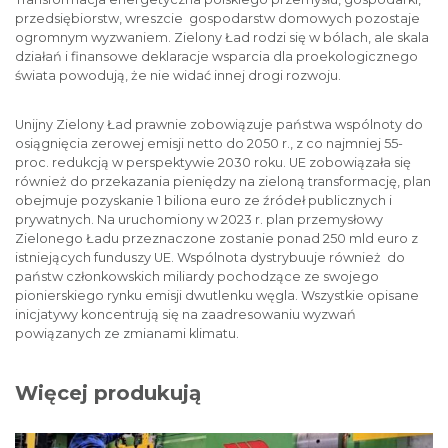
przedsiębiorstw, wreszcie gospodarstw domowych pozostaje
ogromnym wyzwaniem. Zielony Ład rodzi się w bólach, ale skala
działań i finansowe deklaracje wsparcia dla proekologicznego
świata powodują, że nie widać innej drogi rozwoju.
Unijny Zielony Ład prawnie zobowiązuje państwa wspólnoty do
osiągnięcia zerowej emisji netto do 2050 r., z co najmniej 55-
proc. redukcją w perspektywie 2030 roku. UE zobowiązała się
również do przekazania pieniędzy na zieloną transformację, plan
obejmuje pozyskanie 1 biliona euro ze źródeł publicznych i
prywatnych. Na uruchomiony w 2023 r. plan przemysłowy
Zielonego Ładu przeznaczone zostanie ponad 250 mld euro z
istniejących funduszy UE. Wspólnota dystrybuuje również do
państw członkowskich miliardy pochodzące ze swojego
pionierskiego rynku emisji dwutlenku węgla. Wszystkie opisane
inicjatywy koncentrują się na zaadresowaniu wyzwań
powiązanych ze zmianami klimatu.
Więcej produkują