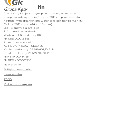
Grupa Kęty S.A. jest dużym przedsiębiorcą w rozumieniu
przepisów ustawy z dnia 8 marca 2013 r. o przeciwdziałaniu
nadmiernym opóźnieniom w transakcjach handlowych (t.j.
Dz.U. z 2021 r. poz. 424 z późn. zm.)
Sąd Rejonowy dla Krakowa
Śródmieście w Krakowie
Wydział XII Gospodarczy KRS
Nr KRS: 0000121845
Adres do e-doręczeń:
AE:PL-97617-58602-RSBDA-29
Kapitał zakładowy: 24 649 407,50 PLN
Kapitał wpłacony: 24 649 407,50 PLN
NIP: 549-000-14-68
Nr BDO - 000007710
Noty prawne
Polityka prywatności
Mapa serwisu
RODO
Platforma zakupowa