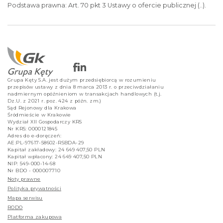
Podstawa prawna: Art. 70 pkt 3 Ustawy o ofercie publicznej (..).
Grupa Kęty S.A. jest dużym przedsiębiorcą w rozumieniu
przepisów ustawy z dnia 8 marca 2013 r. o przeciwdziałaniu
nadmiernym opóźnieniom w transakcjach handlowych (t.j.
Dz.U. z 2021 r. poz. 424 z późn. zm.)
Sąd Rejonowy dla Krakowa
Śródmieście w Krakowie
Wydział XII Gospodarczy KRS
Nr KRS: 0000121845
Adres do e-doręczeń:
AE:PL-97617-58602-RSBDA-29
Kapitał zakładowy: 24 649 407,50 PLN
Kapitał wpłacony: 24 649 407,50 PLN
NIP: 549-000-14-68
Nr BDO - 000007710
Noty prawne
Polityka prywatności
Mapa serwisu
RODO
Platforma zakupowa