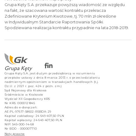
Grupa Kęty S.A. przekazuje powyższą wiadomość ze względu
na fakt, że szacowana wartość kontraktu przekracza
Zdefiniowane Kryterium Kwotowe, tj. 70 mln zł określone
w Indywidualnym Standarcie Raportowania Spółki.
Spodziewana realizacja kontraktu przypadnie na lata 2018-2019.
Grupa Kęty S.A. jest dużym przedsiębiorcą w rozumieniu
przepisów ustawy z dnia 8 marca 2013 r. o przeciwdziałaniu
nadmiernym opóźnieniom w transakcjach handlowych (t.j.
Dz.U. z 2021 r. poz. 424 z późn. zm.)
Sąd Rejonowy dla Krakowa
Śródmieście w Krakowie
Wydział XII Gospodarczy KRS
Nr KRS: 0000121845
Adres do e-doręczeń:
AE:PL-97617-58602-RSBDA-29
Kapitał zakładowy: 24 649 407,50 PLN
Kapitał wpłacony: 24 649 407,50 PLN
NIP: 549-000-14-68
Nr BDO - 000007710
Noty prawne