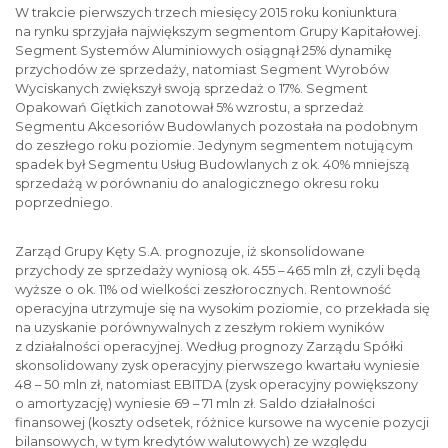
W trakcie pierwszych trzech miesięcy 2015 roku koniunktura
na rynku sprzyjała największym segmentom Grupy Kapitałowej.
Segment Systemów Aluminiowych osiągnął 25% dynamikę
przychodów ze sprzedaży, natomiast Segment Wyrobów
Wyciskanych zwiększył swoją sprzedaż o 17%. Segment
Opakowań Giętkich zanotował 5% wzrostu, a sprzedaż
Segmentu Akcesoriów Budowlanych pozostała na podobnym
do zeszłego roku poziomie. Jedynym segmentem notującym
spadek był Segmentu Usług Budowlanych z ok. 40% mniejszą
sprzedażą w porównaniu do analogicznego okresu roku
poprzedniego.
Zarząd Grupy Kęty S.A. prognozuje, iż skonsolidowane
przychody ze sprzedaży wyniosą ok. 455 – 465 mln zł, czyli będą
wyższe o ok. 11% od wielkości zeszłorocznych. Rentowność
operacyjna utrzymuje się na wysokim poziomie, co przekłada się
na uzyskanie porównywalnych z zeszłym rokiem wyników
z działalności operacyjnej. Według prognozy Zarządu Spółki
skonsolidowany zysk operacyjny pierwszego kwartału wyniesie
48 – 50 mln zł, natomiast EBITDA (zysk operacyjny powiększony
o amortyzację) wyniesie 69 – 71 mln zł. Saldo działalności
finansowej (koszty odsetek, różnice kursowe na wycenie pozycji
bilansowych, w tym kredytów walutowych) ze względu