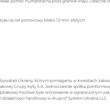
niesie pomoc humanitarną poza granice kraju. Obecnie 
yła na cel pomocowy blisko 1,5 mln złotych.
obywateli Ukrainy, którym pomagamy w kwestiach zakwat
łowej Grupy Kęty S.A. Jednocześnie spółka poinformował
apitałowej możliwe było wznowienie w ograniczonym zakr
działalności handlowej w Aluprof System Ukraina LLC.