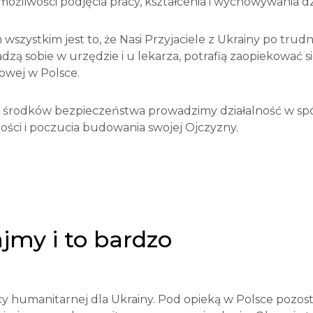
 możliwości podjęcia pracy, kształcenia i wychowywania dz
 wszystkim jest to, że Nasi Przyjaciele z Ukrainy po tr
 radzą sobie w urzędzie i u lekarza, potrafią zaopiekować 
owej w Polsce.
i środków bezpieczeństwa prowadzimy działalność w spó
ści i poczucia budowania swojej Ojczyzny.
jmy i to bardzo
cy humanitarnej dla Ukrainy. Pod opieką w Polsce pozosta