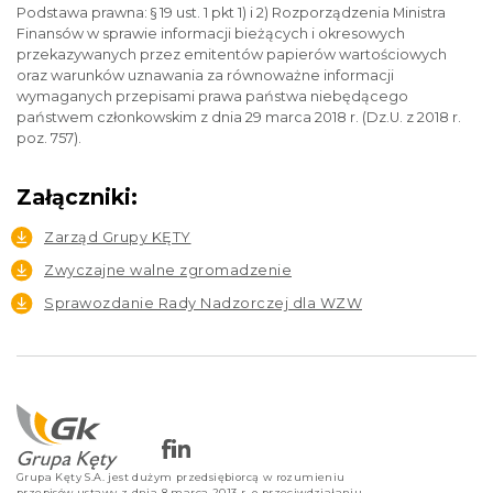
Podstawa prawna: § 19 ust. 1 pkt 1) i 2) Rozporządzenia Ministra
Finansów w sprawie informacji bieżących i okresowych
przekazywanych przez emitentów papierów wartościowych
oraz warunków uznawania za równoważne informacji
wymaganych przepisami prawa państwa niebędącego
państwem członkowskim z dnia 29 marca 2018 r. (Dz.U. z 2018 r.
poz. 757).
Załączniki:
Zarząd Grupy KĘTY
Zwyczajne walne zgromadzenie
Sprawozdanie Rady Nadzorczej dla WZW
Grupa Kęty S.A. jest dużym przedsiębiorcą w rozumieniu
przepisów ustawy z dnia 8 marca 2013 r. o przeciwdziałaniu