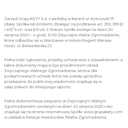
Zarząd Grupy KĘTY S.A. z siedzibą w Kętach ul. Kościuszki 111
(dalej: Spółka lub Emitent), działając na podstawie art. 395, 399 § 1
1
i 402
k.s.h. oraz § 15 ust. 2 Statutu Spółki zwołuje na dzień 20
sierpnia 2020 r. o godz. 12.00 Zwyczajne Walne Zgromadzenie,
które odbędzie się w Warszawie w Hotelu Regent Warsaw
Hotel, ul. Belwederska 23.
Pełna treść ogłoszenia, projekty uchwał wraz z uzasadnieniem, a
także dokumenty mające być przedmiotem obrad
Zwyczajnego Walnego Zgromadzenia, istotne dla
podejmowanych uchwał, które nie zostały uprzednio
przekazane do publicznej wiadomości znajdują się w
załącznikach do niniejszego raportu.
Pełna dokumentacja związana ze Zwyczajnym Walnym
Zgromadzeniem zwołanym na dzień 20 sierpnia 2020 roku
znajduje się na stronie internetowej Spółki: www.grupakety.com
w zakładce Relacje Inwestorskie /Walne Zgromadzenia.