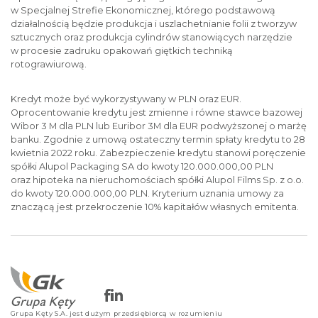
w Specjalnej Strefie Ekonomicznej, którego podstawową
działalnością będzie produkcja i uszlachetnianie folii z tworzyw
sztucznych oraz produkcja cylindrów stanowiących narzędzie
w procesie zadruku opakowań giętkich techniką
rotograwiurową.
Kredyt może być wykorzystywany w PLN oraz EUR.
Oprocentowanie kredytu jest zmienne i równe stawce bazowej
Wibor 3 M dla PLN lub Euribor 3M dla EUR podwyższonej o marżę
banku. Zgodnie z umową ostateczny termin spłaty kredytu to 28
kwietnia 2022 roku. Zabezpieczenie kredytu stanowi poręczenie
spółki Alupol Packaging SA do kwoty 120.000.000,00 PLN
oraz hipoteka na nieruchomościach spółki Alupol Films Sp. z o.o.
do kwoty 120.000.000,00 PLN. Kryterium uznania umowy za
znaczącą jest przekroczenie 10% kapitałów własnych emitenta.
Grupa Kęty S.A. jest dużym przedsiębiorcą w rozumieniu