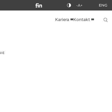
ENG
-A+
Kariera
Kontakt
IE