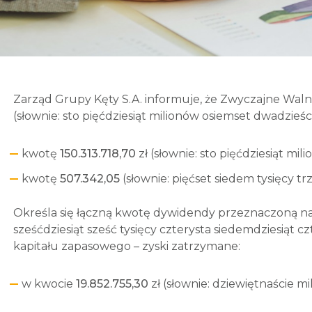
Zarząd Grupy Kęty S.A. informuje, że Zwyczajne Waln
(słownie: sto pięćdziesiąt milionów osiemset dwadzieśc
kwotę
150.313.718,70
zł (słownie: sto pięćdziesiąt mi
kwotę
507.342,05
(słownie: pięćset siedem tysięcy tr
Określa się łączną kwotę dywidendy przeznaczoną na
sześćdziesiąt sześć tysięcy czterysta siedemdziesiąt 
kapitału zapasowego – zyski zatrzymane:
w kwocie
19.852.755,30
zł (słownie: dziewiętnaście mi