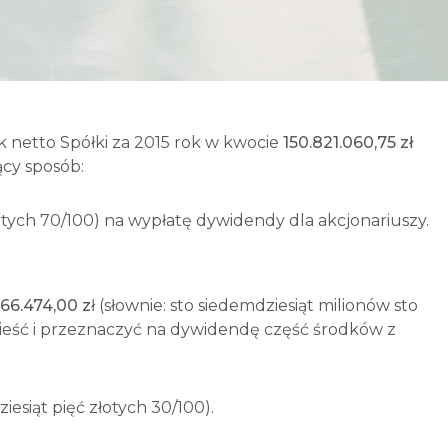
k netto Spółki za 2015 rok w kwocie
150.821.060,75 zł
ący sposób:
złotych 70/100) na wypłatę dywidendy dla akcjonariuszy.
166.474,00 z
ł (słownie: sto siedemdziesiąt milionów sto
zenieść i przeznaczyć na dywidendę część środków z
iesiąt pięć złotych 30/100).