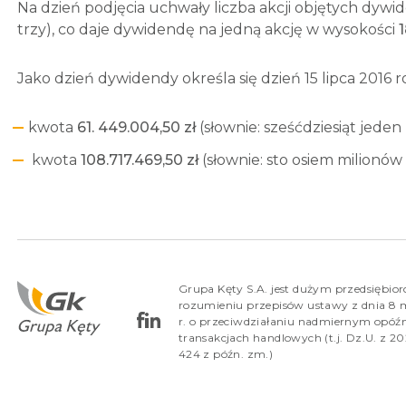
Na dzień podjęcia uchwały liczba akcji objętych dywi
trzy), co daje dywidendę na jedną akcję w wysokości
Jako dzień dywidendy określa się dzień 15 lipca 2016 
kwota
61. 449.004,50 zł
(słownie: sześćdziesiąt jeden
kwota
108.717.469,50 zł
(słownie: sto osiem milionów
Grupa Kęty S.A. jest dużym przedsiębio
rozumieniu przepisów ustawy z dnia 8 
r. o przeciwdziałaniu nadmiernym opóź
transakcjach handlowych (t.j. Dz.U. z 202
424 z późn. zm.)