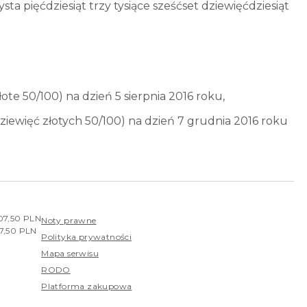
sta pięćdziesiąt trzy tysiące sześćset dziewięćdziesiąt
łote 50/100) na dzień 5 sierpnia 2016 roku,
dziewięć złotych 50/100) na dzień 7 grudnia 2016 roku
407,50 PLN
Noty prawne
07,50 PLN
Polityka prywatności
Mapa serwisu
RODO
Platforma zakupowa