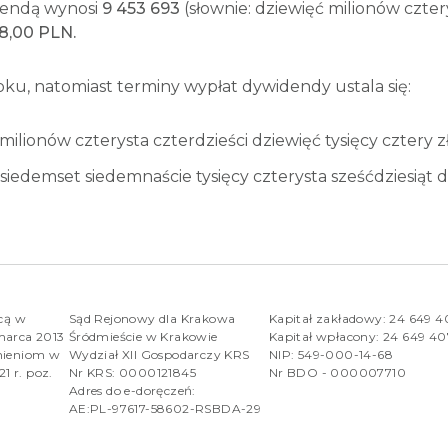
dendą wynosi
9 453 693
(słownie: dziewięć milionów cztery
18,00 PLN.
roku, natomiast terminy wypłat dywidendy ustala się:
 milionów czterysta czterdzieści dziewięć tysięcy cztery z
 siedemset siedemnaście tysięcy czterysta sześćdziesiąt 
rcą w
Sąd Rejonowy dla Krakowa
Kapitał zakładowy: 24 649 
marca 2013
Śródmieście w Krakowie
Kapitał wpłacony: 24 649 4
nieniom w
Wydział XII Gospodarczy KRS
NIP: 549-000-14-68
1 r. poz.
Nr KRS: 0000121845
Nr BDO - 000007710
Adres do e-doręczeń:
AE:PL-97617-58602-RSBDA-29