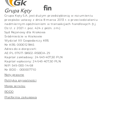
Grupa Kęty S.A. jest dużym przedsiębiorcą w rozumieniu
przepisów ustawy z dnia 8 marca 2013 r. o przeciwdziałaniu
nadmiernym opóźnieniom w transakcjach handlowych (t.j.
Dz.U. z 2021 r. poz. 424 z późn. zm.)
Sąd Rejonowy dla Krakowa
Śródmieście w Krakowie
Wydział XII Gospodarczy KRS
Nr KRS: 0000121845
Adres do e-doręczeń:
AE:PL-97617-58602-RSBDA-29
Kapitał zakładowy: 24 649 407,50 PLN
Kapitał wpłacony: 24 649 407,50 PLN
NIP: 549-000-14-68
Nr BDO - 000007710
Noty prawne
Polityka prywatności
Mapa serwisu
RODO
Platforma zakupowa