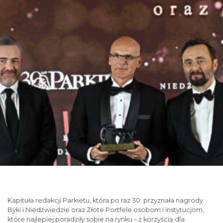
Kapituła redakcji Parkietu, która po raz 30. przyznała nagrody
Byki i Niedźwiedzie oraz Złote Portfele osobom i instytucjom,
które najlepiej poradziły sobie na rynku – z korzyścią dla