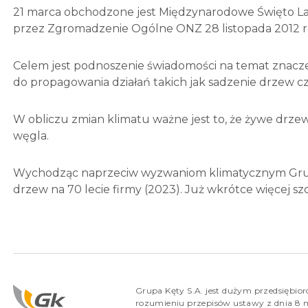
21 marca obchodzone jest Międzynarodowe Święto La
przez Zgromadzenie Ogólne ONZ 28 listopada 2012 r
Celem jest podnoszenie świadomości na temat znacze
do propagowania działań takich jak sadzenie drzew cz
W obliczu zmian klimatu ważne jest to, że żywe drze
węgla.
Wychodząc naprzeciw wyzwaniom klimatycznym Grupa
drzew na 70 lecie firmy (2023). Już wkrótce więcej sz
Grupa Kęty S.A. jest dużym przedsiębio
rozumieniu przepisów ustawy z dnia 8 