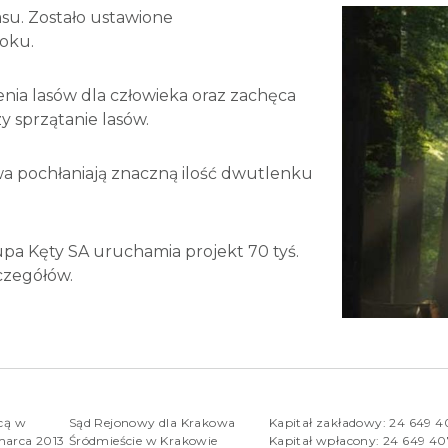
su. Zostało ustawione
oku.
nia lasów dla człowieka oraz zachęca
y sprzątanie lasów.
wa pochłaniają znaczną ilość dwutlenku
 Kęty SA uruchamia projekt 70 tyś.
czegółów.
rcą w
Sąd Rejonowy dla Krakowa
Kapitał zakładowy: 24 649 
marca 2013
Śródmieście w Krakowie
Kapitał wpłacony: 24 649 4